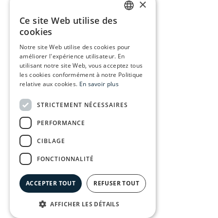
29680 Estepona, Spain
×
+34 673 88 64 84
Ce site Web utilise des
ENGLISH
cookies
FRENCH
Follow us
Notre site Web utilise des cookies pour
améliorer l'expérience utilisateur. En
SPANISH
Contact
utilisant notre site Web, vous acceptez tous
DUTCH
Politique de confidentialité
les cookies conformément à notre Politique
relative aux cookies.
En savoir plus
Accueil
STRICTEMENT NÉCESSAIRES
Propriétés
Key holding
PERFORMANCE
À propos
Service
CIBLAGE
Immobilier
Assistance légale
FONCTIONNALITÉ
Taxi
Contact
ACCEPTER TOUT
REFUSER TOUT
en
fr
es
AFFICHER LES DÉTAILS
nl